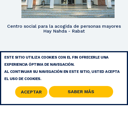
Centro social para la acogida de personas mayores
Hay Nahda - Rabat
ESTE SITIO UTILIZA COOKIES CON EL FIN OFRECERLE UNA
AVISO LEGAL
EXPERIENCIA ÓPTIMA DE NAVEGACIÓN.
CONTACTO
AL CONTINUAR SU NAVEGACIÓN EN ESTE SITIO, USTED ACEPTA
MAPA DEL SITIO
EL USO DE COOKIES.
RSS
SABER MÁS
ACEPTAR
© 2026 COPYRIGHT - FUNDACIÓN MOHAMMED V PARA LA
SOLIDARIDAD