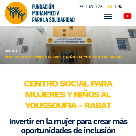
FR
EN
AR
ES
NL
Menu
Pasar
al
contenido
INICIO
principal
CENTRO SOCIAL PARA MUJERES Y NIÑOS AL YOUSSOUFIA - RABAT
CENTRO SOCIAL PARA
MUJERES Y NIÑOS AL
YOUSSOUFIA - RABAT
Invertir en la mujer para crear más
oportunidades de inclusión