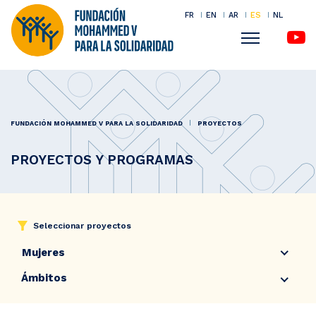
FR
EN
AR
ES
NL
Menu
Pasar
al
contenido
FUNDACIÓN MOHAMMED V PARA LA SOLIDARIDAD
PROYECTOS
principal
PROYECTOS Y PROGRAMAS
Seleccionar proyectos
Mujeres
Ámbitos