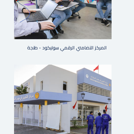
المركز التضامني الرقمي سوليكود - طنجة