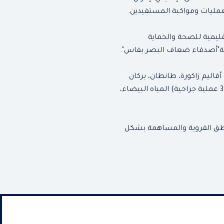
ليات ومواكبة المستفيدين.
قليمية للصحة والحماية
عية"أصدقاء ضعاف البصر بفاس".
اليم زاكورة، طانطان، بركان
وتاونات. وقد مكنت هذه الحملات من تقديم الرعاية لـ 11.272 شخصاً، من بينهم 7.410 نساء، مع إجراء 334 عملية جراحية) المياه البيضاء،
اطق القروية والمساهمة بشكل