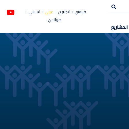
فرنسي
انجليزي
عربي
اسباني
هولندي
المشاريع