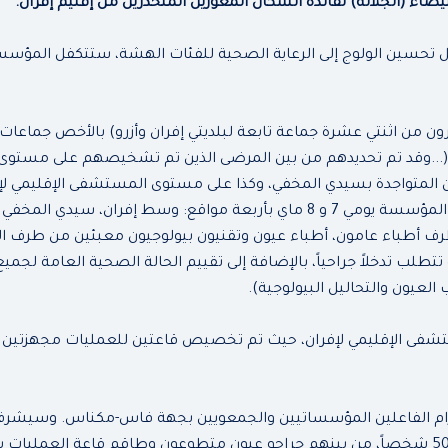
اء (الجلالة) لفائدة السكان المعوزين المنحدرين من إقليم إفران.
ل تحسين الولوج إلى الرعاية الصحية للفئات الهشة، ستتكفل المؤسسة
ن من اثنتي عشرة جماعة تابعة لبلديتي إفران وأزرو) بالأخص جماعا
(...وقد تم تحديدهم من بين المرضى الذين تم تشخيصهم على مستوى ال
تواجدة بسيدي المخفي، وكذا على مستوى المستشفى الإقليمي لإفرا
من طرف الفرق المعبأة من طرف المؤسسة يومي 7 و 8 ماي بأربعة مواقع: وسط 
طبية من طرف أطباء عامون، أطباء عيون وتقنيون بيولوجيون معبئين من ط
طلب تدخلاً جراحياً، بالإضافة إلى تقييم الحالة الصحية العامة لج
لعيون والتحاليل البيولوجية).
شفى الإقليمي لإفران، حيث تم تخصيص قاعتين للعمليات مجهزتين بأر
تزام الفاعلين المؤسساتيين والجمعويين بجهة فاس-مكناس. وسيشرف
متعدد التخصصات يضم أكثر من 50 شخصاً، من بينهم جراحو عيون متطوعون وطاقم قاعة ال