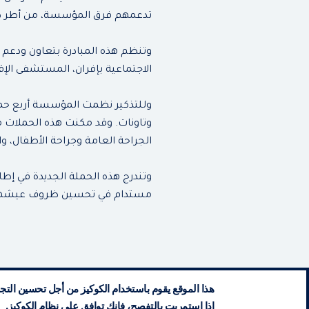
تدعمهم فرق المؤسسة، من أطر ط
وتنظم هذه المبادرة بتعاون ودعم 
الاجتماعية بإفران، المستشفى الإ
وللتذكير نظمت المؤسسة أربع حملا
الجراحة العامة وجراحة الأطفال، والختان (وتقديم 23.461 خ
وتندرج هذه الحملة الجديدة في 
مستدام في تحسين ظروف عيشه
هذا الموقع يقوم باستخدام الكوكيز من أجل تحسين التجر
إذا استمريت بالتفصح، فإنك توافق على نظام الكوكيز.