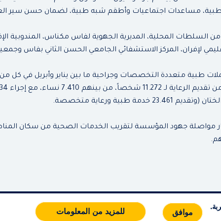
بية، مساعدات اجتماعيات وأطقم شبه طبية، لضمان حسن سير العم
من السلطات المحلية، المديرية الجهوية لفاس مكناس، المندوبية الإ
قليمي لإفران، المركز الاستشفائي الجامعي الحسن الثاني بفاس وجم
ت طبية متعددة التخصصات وجراحية ما بين يناير وأبريل في كل من أق
دمة طبية ورعاية متخصصة.
إطار مواصلة جهود المؤسسة لتقريب الخدمات الصحية من سكان المن
م.
معلومات تنظيمية
إتصل بنا
مخطط الموقع
RSS
بة.
للمزيد من المعلومات
موافق