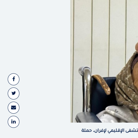
نفيذ حملاتها الطبية حيث ستنظم يومي 30 و 31 ماي بالمستشفى الإقليمي لإفران، حملة