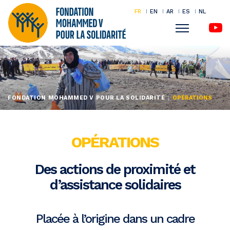
FR
EN
AR
ES
NL
Menu
Aller
au
contenu
principal
FONDATION MOHAMMED V POUR LA SOLIDARITÉ
OPÉRATIONS
OPÉRATIONS
Des actions de proximité et
d’assistance solidaires
Placée à l’origine dans un cadre