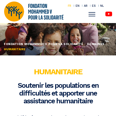
FR
EN
AR
ES
NL
Menu
Aller
au
contenu
FONDATION MOHAMMED V POUR LA SOLIDARITÉ
DOMAINES
principal
HUMANITAIRE
HUMANITAIRE
Soutenir les populations en
difficultés et apporter une
assistance humanitaire