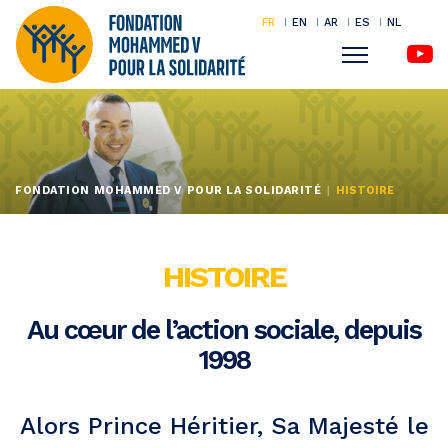
FR
EN
AR
ES
NL
Menu
Aller
au
contenu
principal
FONDATION MOHAMMED V POUR LA SOLIDARITÉ
HISTOIRE
HISTOIRE
Au cœur de l’action sociale, depuis
1998
Alors Prince Héritier, Sa Majesté le