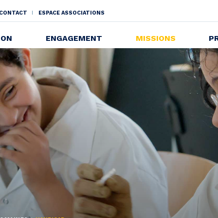
CONTACT
ESPACE ASSOCIATIONS
NDAIRE
ION
ENGAGEMENT
MISSIONS
P