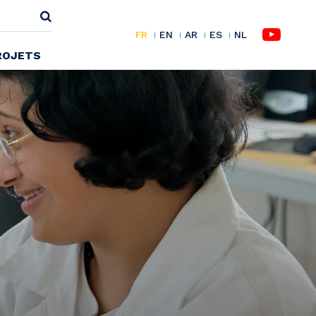
FR
EN
AR
ES
NL
ROJETS