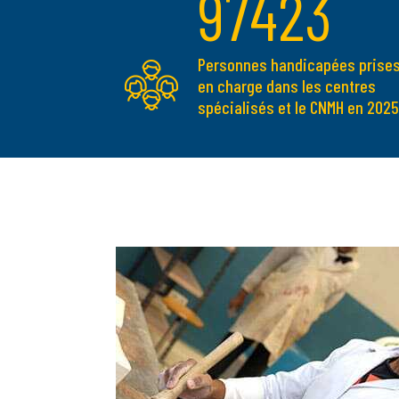
97423
Personnes handicapées prise
en charge dans les centres
spécialisés et le CNMH en 2025