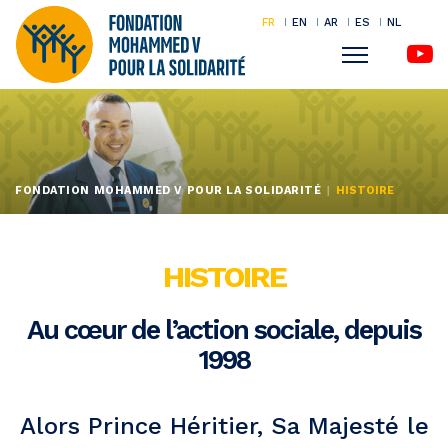
FR
EN
AR
ES
NL
Menu
Aller
au
contenu
principal
FONDATION MOHAMMED V POUR LA SOLIDARITÉ
HISTOIRE
HISTOIRE
Au cœur de l’action sociale, depuis
1998
Alors Prince Héritier, Sa Majesté le