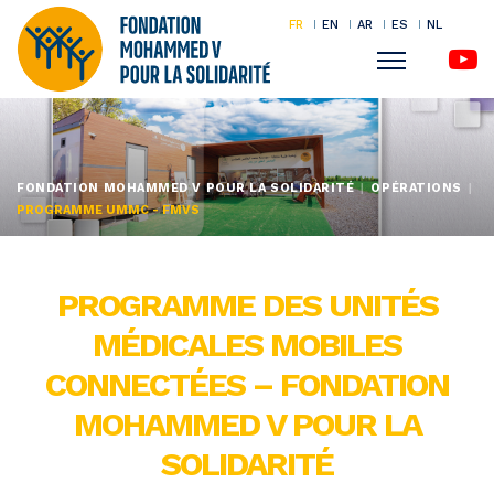
FR
EN
AR
ES
NL
Menu
Aller
au
contenu
FONDATION MOHAMMED V POUR LA SOLIDARITÉ
OPÉRATIONS
principal
PROGRAMME UMMC - FMVS
PROGRAMME DES UNITÉS
MÉDICALES MOBILES
CONNECTÉES – FONDATION
MOHAMMED V POUR LA
SOLIDARITÉ