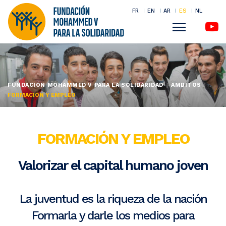
FR
EN
AR
ES
NL
Menu
Pasar
al
contenido
FUNDACIÓN MOHAMMED V PARA LA SOLIDARIDAD
ÁMBITOS
principal
FORMACIÓN Y EMPLEO
FORMACIÓN Y EMPLEO
Valorizar el capital humano joven
La juventud es la riqueza de la nación
Formarla y darle los medios para