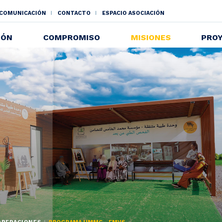
 COMUNICACIÓN
CONTACTO
ESPACIO ASOCIACIÓN
NDAIRE
IÓN
COMPROMISO
MISIONES
PRO