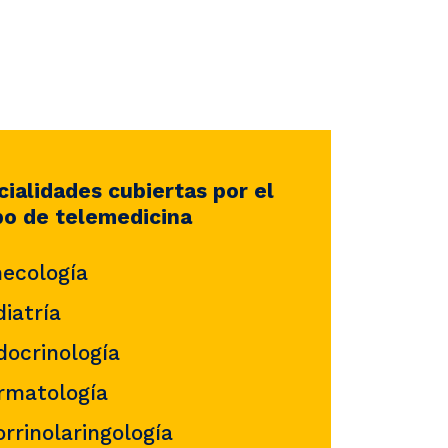
ialidades cubiertas por el
po de telemedicina
necología
iatría
docrinología
rmatología
rrinolaringología