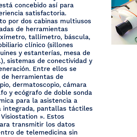
está concebido así para
riencia satisfactoria.
to por dos cabinas multiusos
tadas de herramientas
xímetro, tallímetro, báscula,
iliario clínico (sillones
quines y estanterías, mesa de
.), sistemas de conectividad y
neración. Entre ellos se
e de herramientas de
opio, dermatoscopio, cámara
rafo y ecógrafo de doble sonda
ica para la asistencia a
 integrada, pantallas táctiles
Visiostation ». Estos
ara transmitir los datos
ntro de telemedicina sin