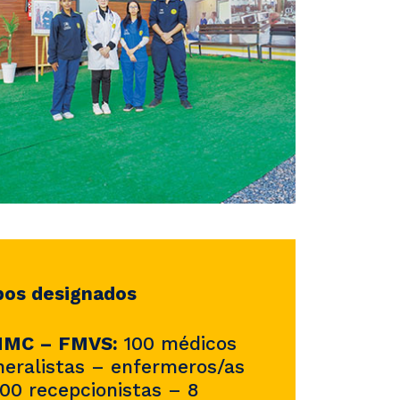
pos designados
MC – FMVS:
100 médicos
neralistas – enfermeros/as
100 recepcionistas – 8