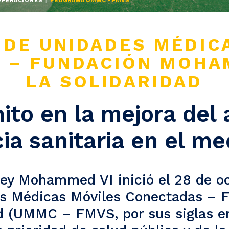
OPERACIONES
PROGRAMA UMMC - FMVS
DE UNIDADES MÉDIC
 – FUNDACIÓN MOHA
LA SOLIDARIDAD
ito en la mejora del 
ia sanitaria en el me
ey Mohammed VI inició el 28 de o
es Médicas Móviles Conectadas –
ad (UMMC – FMVS, por sus siglas en 