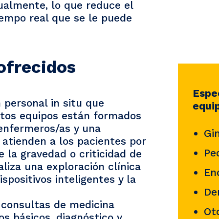
ualmente, lo que reduce el
iempo real que se le puede
ofrecidos
Espec
ersonal in situ que
equi
stos equipos están formados
 enfermeros/as y una
Gi
 atienden a los pacientes por
Ped
e la gravedad o criticidad de
aliza una exploración clínica
En
spositivos inteligentes y la
De
n consultas de medicina
Oto
s básicos, diagnóstico y