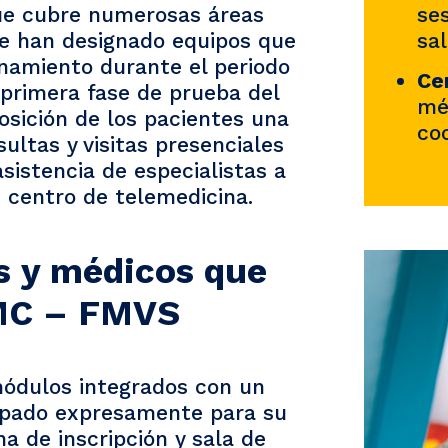
se
ue cubre numerosas áreas
sa
 Se han designado equipos que
onamiento durante el periodo
Ce
 primera fase de prueba del
mé
osición de los pacientes una
co
ltas y visitas presenciales
sistencia de especialistas a
 centro de telemedicina.
s y médicos que
MC – FMVS
dulos integrados con un
ipado expresamente para su
a de inscripción y sala de