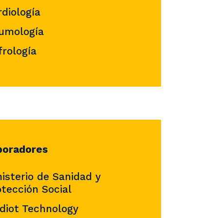
rdiología
umología
frología
boradores
isterio de Sanidad y
otección Social
diot Technology