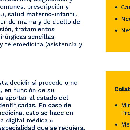
omunes, prescripción y
Ca
), salud materno-infantil,
Ne
cer de mama y de cuello de
nsión, tratamientos
Ne
rúrgicas sencillas,
 y telemedicina (asistencia y
ta decidir si procede o no
Cola
a, en función de su
a aportar al estado del
dentificadas. En caso de
Min
edicina, esto se hace en
Pr
a digital médica «
Me
 especialidad que se requiera,