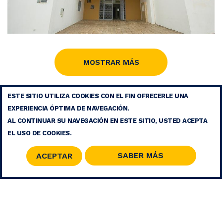
MOSTRAR MÁS
Centro Social para Mujeres y Niños Al
ESTE SITIO UTILIZA COOKIES CON EL FIN OFRECERLE UNA
Youssoufia - Rabat
AVISO LEGAL
EXPERIENCIA ÓPTIMA DE NAVEGACIÓN.
CONTACTO
AL CONTINUAR SU NAVEGACIÓN EN ESTE SITIO, USTED ACEPTA
MAPA DEL SITIO
EL USO DE COOKIES.
RSS
SABER MÁS
ACEPTAR
© 2026 COPYRIGHT - FUNDACIÓN MOHAMMED V PARA LA
SOLIDARIDAD