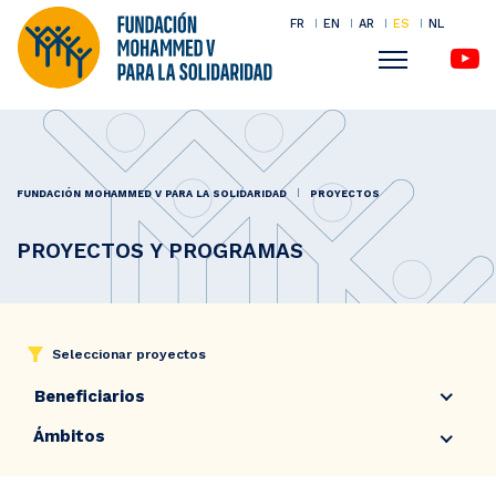
FR
EN
AR
ES
NL
Menu
Pasar
al
contenido
FUNDACIÓN MOHAMMED V PARA LA SOLIDARIDAD
PROYECTOS
principal
PROYECTOS Y PROGRAMAS
Seleccionar proyectos
Beneficiarios
Ámbitos