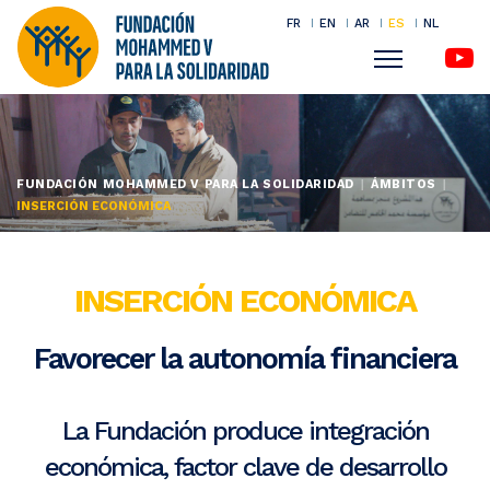
FR
EN
AR
ES
NL
Menu
Pasar
al
contenido
FUNDACIÓN MOHAMMED V PARA LA SOLIDARIDAD
ÁMBITOS
principal
INSERCIÓN ECONÓMICA
INSERCIÓN ECONÓMICA
Favorecer la autonomía financiera
La Fundación produce integración
económica, factor clave de desarrollo