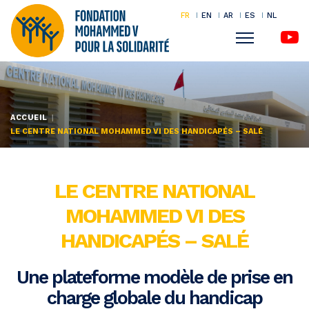
FR
EN
AR
ES
NL
Menu
Aller
au
contenu
ACCUEIL
principal
LE CENTRE NATIONAL MOHAMMED VI DES HANDICAPÉS – SALÉ
LE CENTRE NATIONAL
MOHAMMED VI DES
HANDICAPÉS – SALÉ
Une plateforme modèle de prise en
charge globale du handicap