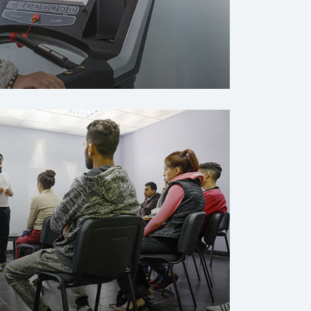
المركز النهاري لاستقبال م
حي النهضة – الرباط