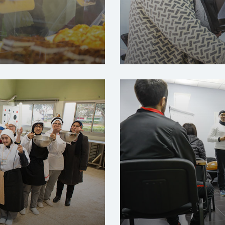
رضى الزهايمر
مركز الإدماج و