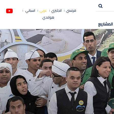
فرنسي
انجليزي
عربي
اسباني
هولندي
المشاريع