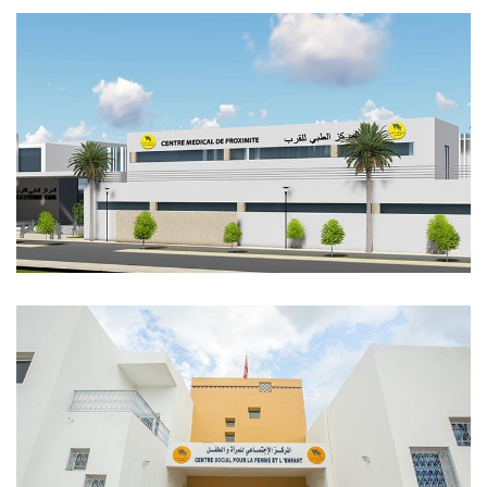
المركز النهاري لاستقبال مرضى
الزهايمر حي النهضة – الرباط
المراكز الطبية للقرب – مؤسسة
محمد الخامس للتضامن