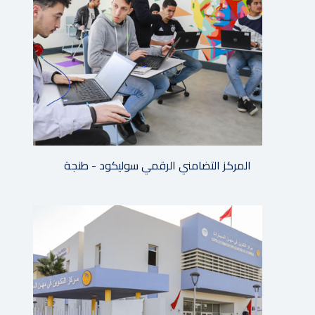
المركز التضامني الرقمي سوليكود - طنجة