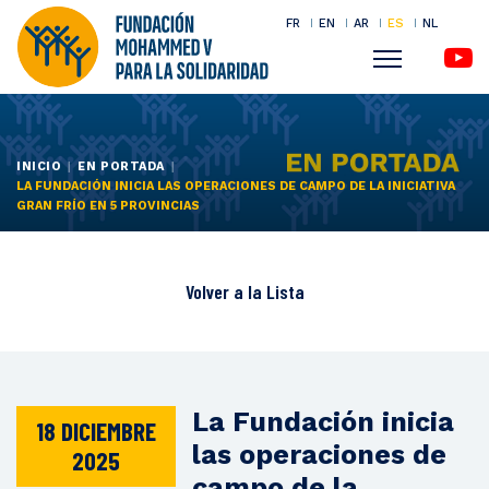
FR
EN
AR
ES
NL
Menu
Pasar
al
contenido
INICIO
EN PORTADA
LA FUNDACIÓN INICIA LAS OPERACIONES DE CAMPO DE LA INICIATIVA
principal
GRAN FRÍO EN 5 PROVINCIAS
Volver a la
Lista
La Fundación inicia
18 DICIEMBRE
las operaciones de
2025
campo de la